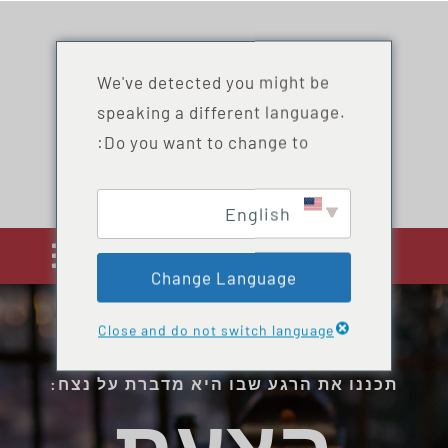
לג
תוכן
We've detected you might be
speaking a different language.
Do you want to change to:
English
החלף
Change Language
ניווט
בית
Close and do not switch language
שירותים
תכננו את הרגע שבו היא מדברת על נצח: