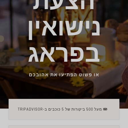
הצעת
שאלות נפוצות
נישואין
בלוג
WHATSAPP עכשיו
בפראג
או פשוט הפתיעו את אהובכם
מעל 500 ביקורות של 5 כוכבים ב-TRIPADVISOR