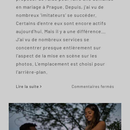
en mariage à Prague. Depuis, j'ai vu de
nombreux ‘imitateurs’ se succéder.
Certains d'entre eux sont encore actifs
aujourd'hui. Mais il y a une différence...
J'ai vu de nombreux services se
concentrer presque entièrement sur
l'aspect de la mise en scène sur les
photos. L'emplacement est choisi pour
l'arrière-plan.
sur
Lire la suite
Commentaires fermés
Propose
in
Prague.
For
the
moment