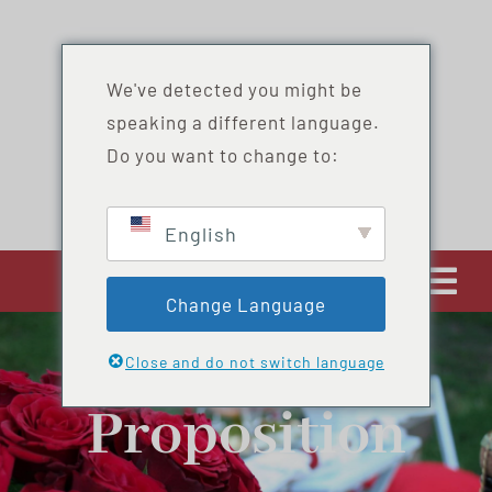
Skip
to
content
We've detected you might be
speaking a different language.
Do you want to change to:
English
Tog
Change Language
Navi
ACCUEIL
Close and do not switch language
Proposition
SERVICES