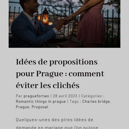
Not
the
photos.
Idées de propositions
pour Prague : comment
éviter les clichés
Par
praguefortwo
|
28 avril 2023
|
Catégories :
Romantic things in prague
|
Tags :
Charles bridge
,
Prague
,
Proposal
Quelques-unes des pires idées de
demande en mariage que l'on puisse