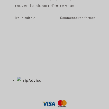
trouver. La plupart d'entre vous...
sur
Lire la suite
Commentaires fermés
Prague
proposa
ideas:
how
to
avoid
cliches
Spanish
Portuguese
Chinese
Dutch
Hebrew
Italian