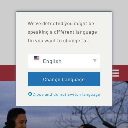
Zum
Inhalt
springen
We've detected you might be
speaking a different language.
Do you want to change to:
English
Navi
Change Language
ums
STARTSEITE
Close and do not switch language
DIENSTLEISTUNGEN