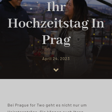
FAQ
Ihr
BLOG
Hochzeitstag In
WHATSAPP JETZT
Prag
April 24, 2023
Bei Prague for Two geht es nicht nur um
Heiratsanträge. Sie können auch Ihren